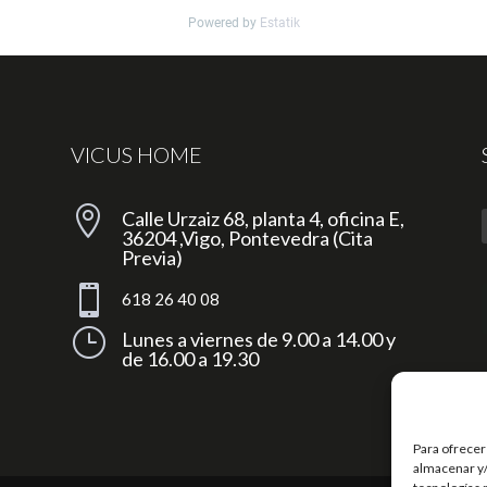
Powered by
Estatik
VICUS HOME

Calle Urzaiz 68, planta 4, oficina E,
36204 ,Vigo, Pontevedra (Cita
Previa)

618 26 40 08
}
Lunes a viernes de 9.00 a 14.00 y
de 16.00 a 19.30
Para ofrecer
almacenar y/