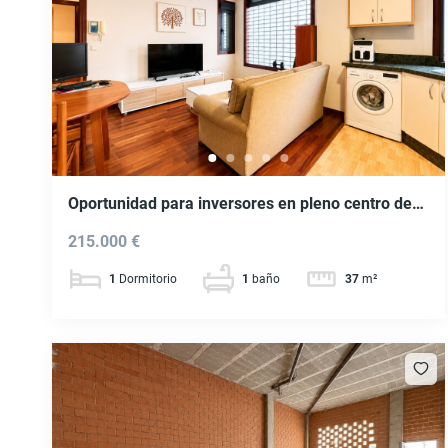
Oportunidad para inversores en pleno centro de
Vigo. Vivienda con plaza de garaje y trastero. Ref.
215.000 €
P464
1
Dormitorio
1
baño
37
m²