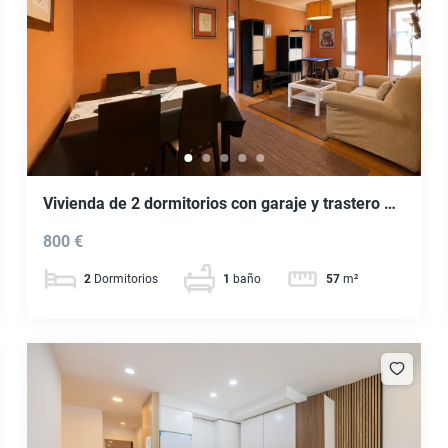
Vivienda de 2 dormitorios con garaje y trastero en
Traviesas, Vigo. Ref. P462
800 €
2
Dormitorios
1
baño
57
m²