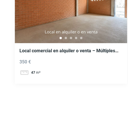
Local comercial en alquiler o venta – Múltiples
posibilidades de negocio en Vigo. Ref. P454
350 €
47
m²