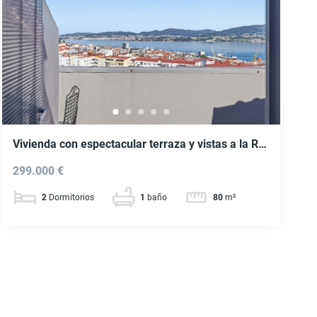
Vivienda con espectacular terraza y vistas a la Ría
en Vigo. Ref. P461
299.000 €
2
Dormitorios
1
baño
80
m²