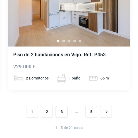
Piso de 2 habitaciones en Vigo. Ref. P453
229.000 €
2
Dormitorios
1
baño
66
m²
…
1
2
3
5
1 - 5 de 21 casas