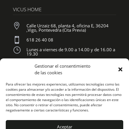
VICUS HOME

Calle Urzaiz 68, planta 4, oficina E, 36204
,Vigo, Pontevedra (Cita Previa)

618 26 40 08
}
Lunes a viernes de 9.00 a 14.00 y de 16.00 a
19.30
Gestionar el consentimiento
SÍGUENOS
de las cookies
Para ofrecer las mejores experiencias, utilizamos tecnologías como las
cookies para almacenar y/o acceder a la información del dispositivo. El
consentimiento de estas tecnologías nos permitirá procesar datos como
el comportamiento de navegación o las identificaciones únicas en este
sitio. No consentir o retirar el consentimiento, puede afectar
negativamente a ciertas características y funciones.
LLAMAR AHORA
Aceptar