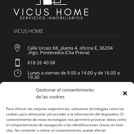
VICUS HOME

Calle Urzaiz 68, planta 4, oficina E, 36204
,Vigo, Pontevedra (Cita Previa)

618 26 40 08
}
Lunes a viernes de 9.00 a 14.00 y de 16.00 a
19.30
Gestionar el consentimiento
SÍGUENOS
de las cookies
Para ofrecer las mejores experiencias, utilizamos tecnologías como las
cookies para almacenar y/o acceder a la información del dispositivo. El
consentimiento de estas tecnologías nos permitirá procesar datos como
el comportamiento de navegación o las identificaciones únicas en este
sitio. No consentir o retirar el consentimiento, puede afectar