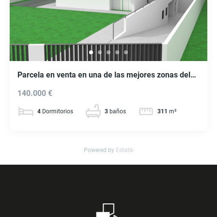
Parcela en venta en una de las mejores zonas del
área metropolitana de Vigo. Ref. P430
140.000 €
4
Dormitorios
3
baños
311
m²
Powered by
Estatik
Recent Posts
Buscar
(sin título)